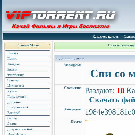
Как здесь качать
•
Главна
Главное Меню
Скачать кино чер
Главная
:: Детали торрента
Поиск
Комедия
Мелодрама
Спи со м
Боевик
Фантастика
Триллер
Мелодрама
Статистика
Раздают:
10
Ка
Ужасы
Приключения
Скачать фа
Детектив
Исторический
Хэш релиза
1984e398181c
Военный
Сериал
Постер
Драма
Документальный
Мультфильм