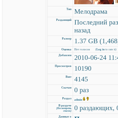
Тип
Мелодрама
Раздающий
Последний раз
назад
Размер
1.37 GB (1,468
Оценка
Нет голосов
(
Log in
to rate it)
Добавлен
2010-06-24 11:
Просмотров
10190
Взят
4145
Скачан
0 раз
Раздал
admin
В раздаче
0 раздающих, 
[Посмотреть
список]
Данные о