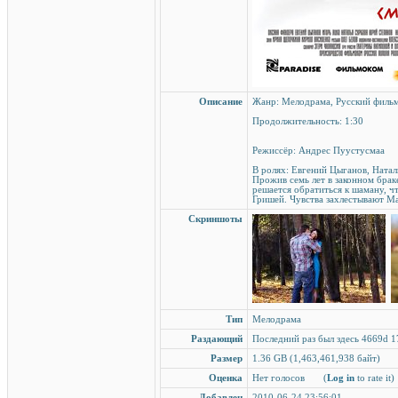
Описание
Жанр: Мелодрама, Русский фил
Продолжительность: 1:30
Режиссёр: Андрес Пуустусмаа
В ролях: Евгений Цыганов, Ната
Прожив семь лет в законном брак
решается обратиться к шаману, ч
Гришей. Чувства захлестывают Ма
Скриншоты
Тип
Мелодрама
Раздающий
Последний раз был здесь 4669d 1
Размер
1.36 GB (1,463,461,938 байт)
Оценка
Нет голосов
(
Log in
to rate it)
Добавлен
2010-06-24 23:56:01