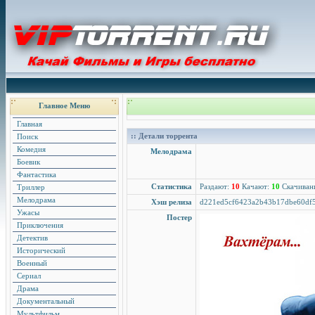
Главное Меню
Главная
:: Детали торрента
Поиск
Комедия
Мелодрама
Боевик
Фантастика
Статистика
Раздают:
10
Качают:
10
Скачиван
Триллер
Мелодрама
Хэш релиза
d221ed5cf6423a2b43b17dbe60df
Ужасы
Постер
Приключения
Детектив
Исторический
Военный
Сериал
Драма
Документальный
Мультфильм