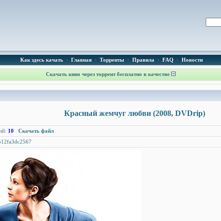
Как здесь качать
•
Главная
•
Торренты
•
Правила
•
FAQ
•
Новости
Скачать кино через торрент бесплатно в качестве
Красный жемчуг любви (2008, DVDrip)
ий:
10
Скачать файл
512fa3dc2567