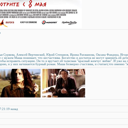
ьм
лья Суркова, Алексей Вертинский, Юрий Степанов, Ирина Рахманова, Оксана Фандера, Иго
е с мужем Маша понимает, что несчастлива. Богатство и достаток не могут заменить ей де
тобы исправить ситуацию. Он то и вручает ей талисман "красный жемчуг любви". И уже на
рию, и у них начинается бурный роман. Маша безмерно счастлива, и считает,что именно "
7:21:19 назад