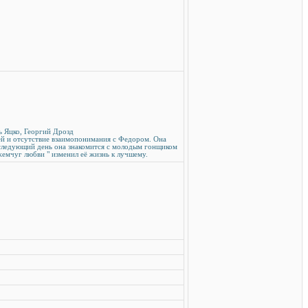
рь Яцко, Георгий Дрозд
тей и отсутствие взаимопонимания с Федором. Она
 следующий день она знакомится с молодым гонщиком
жемчуг любви " изменил её жизнь к лучшему.