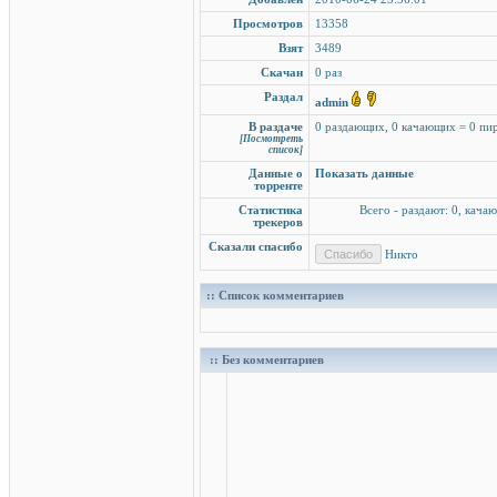
Просмотров
13358
Взят
3489
Скачан
0 раз
Раздал
admin
В раздаче
0 раздающих, 0 качающих = 0 пи
[Посмотреть
список]
Данные о
Показать данные
торренте
Статистика
Всего - раздают: 0, качаю
трекеров
Сказали спасибо
Никто
:: Список комментариев
:: Без комментариев