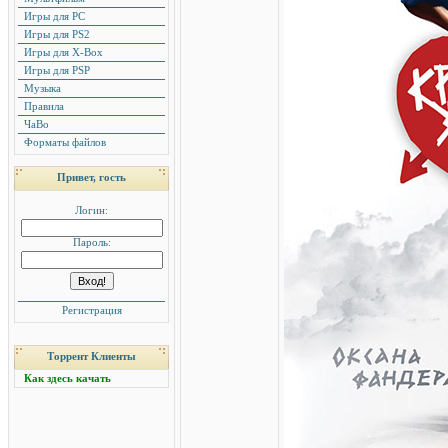
Игры для PC
Игры для PS2
Игры для X-Box
Игры для PSP
Музыка
Правила
ЧаВо
Форматы файлов
Привет, гость
Логин:
Пароль:
Регистрация
Торрент Клиенты
Как здесь качать