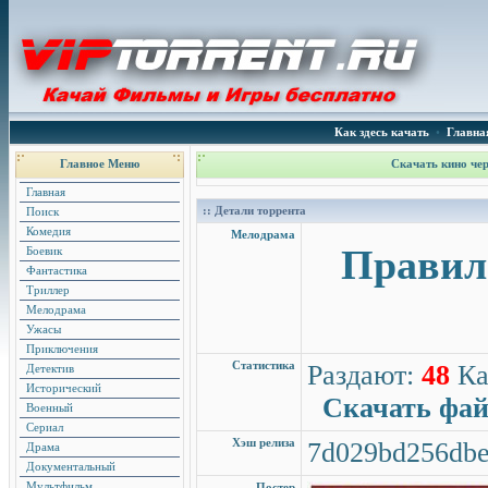
Как здесь качать
•
Главна
Главное Меню
Скачать кино чер
Главная
:: Детали торрента
Поиск
Комедия
Мелодрама
Правила
Боевик
Фантастика
Триллер
Мелодрама
Ужасы
Приключения
Статистика
Раздают:
48
Ка
Детектив
Исторический
Скачать фа
Военный
Сериал
Хэш релиза
7d029bd256dbe
Драма
Документальный
Мультфильм
Постер