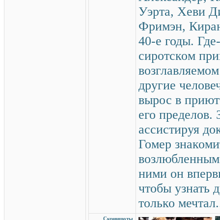
Уэрта, Хеви Ди
Фримэн, Кира
40-е годы. Где
сиротском при
возглавляемом
другие челове
вырос в приют
его пределов. 
ассистируя до
Гомер знакоми
возлюбленным
ними он вперв
чтобы узнать 
только мечтал.
Скриншоты