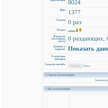
Просмотров
8024
Взят
1377
Скачан
0 раз
Раздал
admin
В раздаче
0 раздающих, 
[Посмотреть
список]
Данные о
Показать дан
торренте
Статистика
трекеров
Сказали спасибо
Никто
:: Список комментариев
Комментар
:: Без комментариев