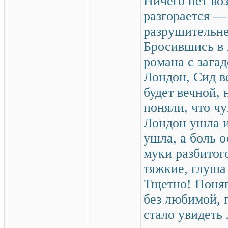
Ничего нет во
разгорается —
разрушительней
Бросившись в 
романа с зага
Лондон, Сид в
будет вечной,
поняли, что чу
Лондон ушла и
ушла, а боль 
муки разбитого
тяжкие, глуша
Тщетно! Поняв
без любимой, г
стало увидеть