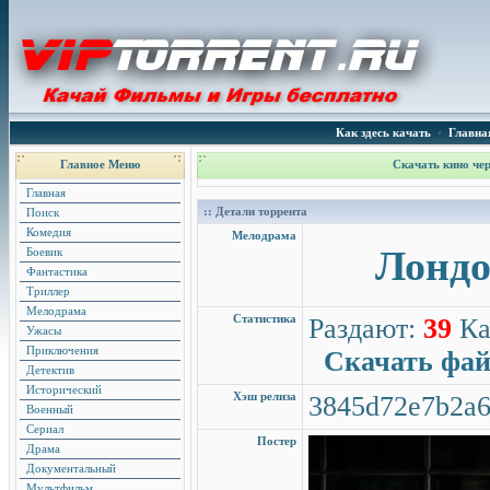
Как здесь качать
•
Главна
Главное Меню
Скачать кино чер
Главная
:: Детали торрента
Поиск
Комедия
Мелодрама
Лондо
Боевик
Фантастика
Триллер
Мелодрама
Статистика
Раздают:
39
Ка
Ужасы
Приключения
Скачать фа
Детектив
Исторический
Хэш релиза
3845d72e7b2a6
Военный
Сериал
Постер
Драма
Документальный
Мультфильм