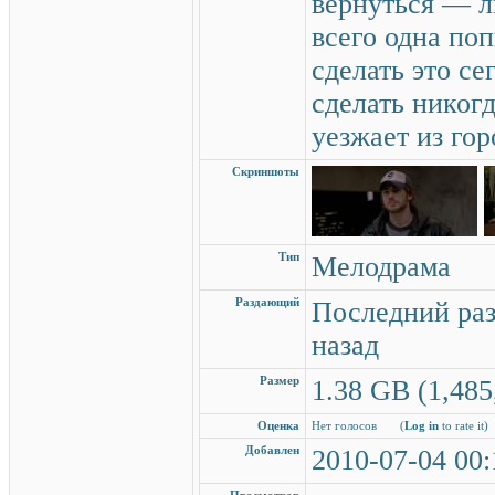
вернуться — л
всего одна поп
сделать это се
сделать никог
уезжает из г
Скриншоты
Тип
Мелодрама
Раздающий
Последний раз
назад
Размер
1.38 GB (1,485
Оценка
Нет голосов
(
Log in
to rate it)
Добавлен
2010-07-04 00: