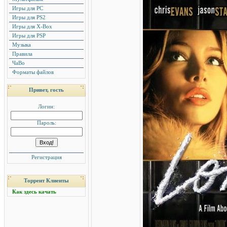
Игры для PC
Игры для PS2
Игры для X-Box
Игры для PSP
Музыка
Правила
ЧаВо
Форматы файлов
Привет, гость
Логин:
Пароль:
Регистрация
Торрент Клиенты
Как здесь качать