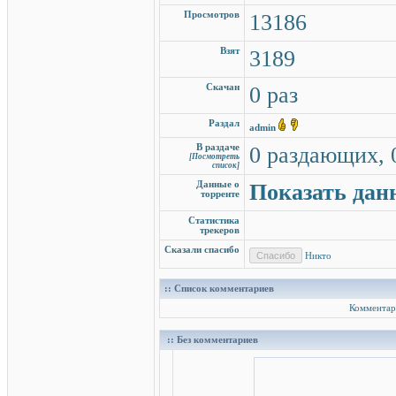
Просмотров
13186
Взят
3189
Скачан
0 раз
Раздал
admin
В раздаче
0 раздающих, 
[Посмотреть
список]
Данные о
Показать дан
торренте
Статистика
трекеров
Сказали спасибо
Никто
:: Список комментариев
Комментар
:: Без комментариев