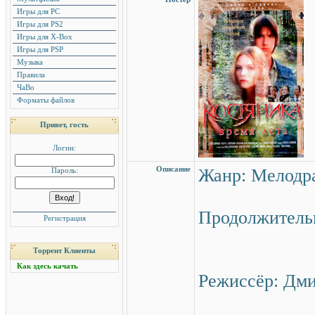
Игры для PC
Игры для PS2
Игры для X-Box
Игры для PSP
Музыка
Правила
ЧаВо
Форматы файлов
Привет, гость
Логин:
Описание
Жанр: Мелодр
Пароль:
Продолжительн
Регистрация
Торрент Клиенты
Как здесь качать
Режиссёр: Дм