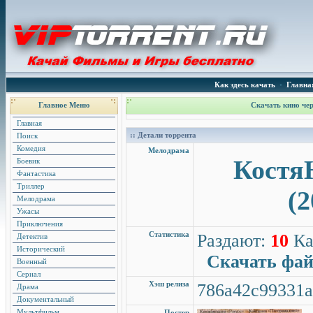
Как здесь качать
•
Главна
Главное Меню
Скачать кино чер
Главная
:: Детали торрента
Поиск
Комедия
Мелодрама
Костя
Боевик
Фантастика
Триллер
(2
Мелодрама
Ужасы
Приключения
Статистика
Раздают:
10
Ка
Детектив
Исторический
Скачать фа
Военный
Сериал
Хэш релиза
786a42c99331a
Драма
Документальный
Мультфильм
Постер