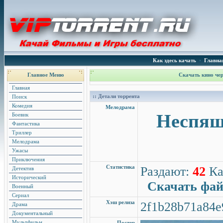
Как здесь качать
•
Главна
Главное Меню
Скачать кино чер
Главная
:: Детали торрента
Поиск
Комедия
Мелодрама
Неспящи
Боевик
Фантастика
Триллер
Мелодрама
Ужасы
Приключения
Статистика
Раздают:
42
Ка
Детектив
Исторический
Скачать фа
Военный
Сериал
Хэш релиза
2f1b28b71a84e
Драма
Документальный
Мультфильм
Постер