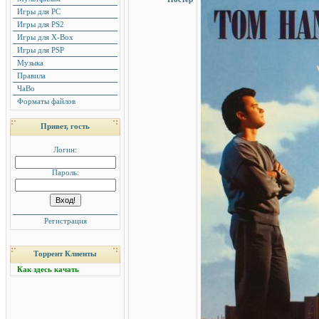
Игры для PC
Игры для PS2
Игры для X-Box
Игры для PSP
Музыка
Правила
ЧаВо
Форматы файлов
Привет, гость
Логин:
Пароль:
Регистрация
Торрент Клиенты
Как здесь качать