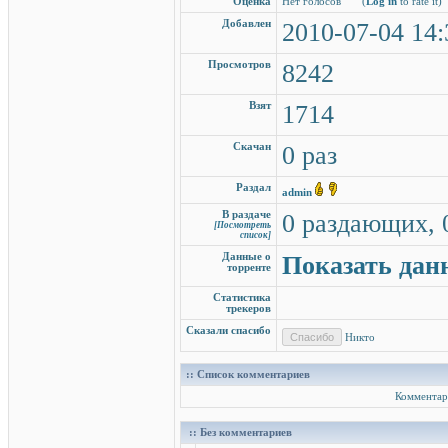
Оценка
Нет голосов
(
Log in
to rate it)
Добавлен
2010-07-04 14:
Просмотров
8242
Взят
1714
Скачан
0 раз
Раздал
admin
В раздаче
0 раздающих, 
[Посмотреть
список]
Данные о
Показать дан
торренте
Статистика
трекеров
Сказали спасибо
Никто
:: Список комментариев
Комментар
:: Без комментариев