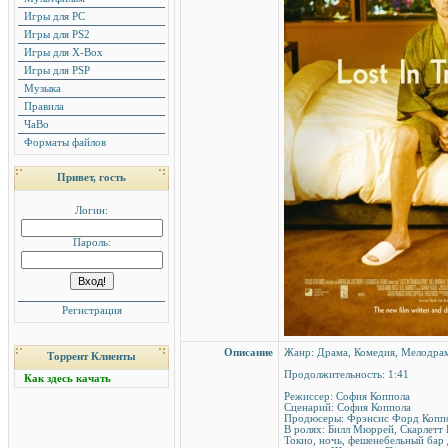
Игры для PC
Игры для PS2
Игры для X-Box
Игры для PSP
Музыка
Правила
ЧаВо
Форматы файлов
Привет, гость
Логин:
Пароль:
Регистрация
Описание
Жанр: Драма, Комедия, Мелодр
Торрент Клиенты
Продолжительность: 1:41
Как здесь качать
Режиссер: София Коппола
Сценарий: София Коппола
Продюсеры: Фрэнсис Форд Коппо
В ролях: Билл Мюррей, Скарлетт
Токио, ночь, фешенебельный бар 