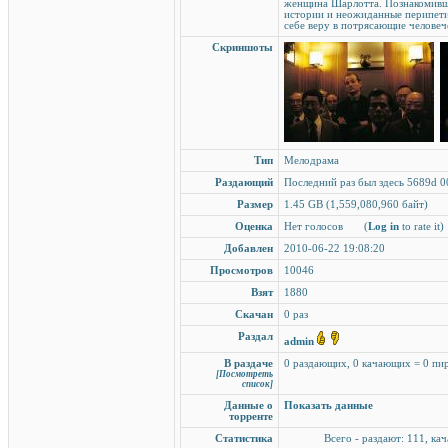
женщина Шарлотта. Познакомивши
истории и неожиданные перипети
себе веру в потрясающие челове
Скриншоты
Тип
Мелодрама
Раздающий
Последний раз был здесь 5689d 0
Размер
1.45 GB (1,559,080,960 байт)
Оценка
Нет голосов
(
Log in
to rate it)
Добавлен
2010-06-22 19:08:20
Просмотров
10046
Взят
1880
Скачан
0 раз
Раздал
admin
В раздаче
0 раздающих, 0 качающих = 0 пи
[Посмотреть
список]
Данные о
Показать данные
торренте
Статистика
Всего - раздают: 111, кач