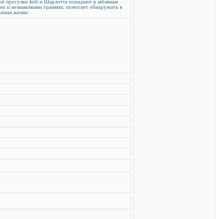
ой прогулки Боб и Шарлотта попадают в забавные
ми и незнакомыми гранями, помогает обнаружить в
жения жизни.