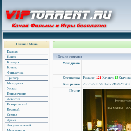
Главное Меню
Главная
:: Детали торрента
Поиск
Комедия
Мелодрама
Боевик
Фантастика
Статистика
Раздают:
121
Качают:
15
Скачива
Триллер
Мелодрама
Хэш релиза
2dc73e59b7a91b75ca987929c432
Ужасы
Постер
Приключения
Детектив
Исторический
Военный
Сериал
Драма
Документальный
Мультфильм