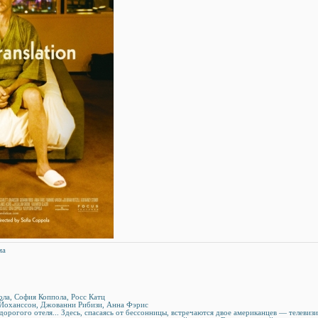
ама
ла, София Коппола, Росс Катц
 Йоханссон, Джованни Рибизи, Анна Фэрис
дорогого отеля... Здесь, спасаясь от бессонницы, встречаются двое американцев — телеви