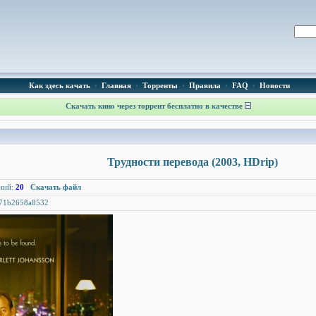
Как здесь качать
•
Главная
•
Торренты
•
Правила
•
FAQ
•
Новости
Скачать кино через торрент бесплатно в качестве
Трудности перевода (2003, HDrip)
ний:
20
Скачать файл
71b2658a8532