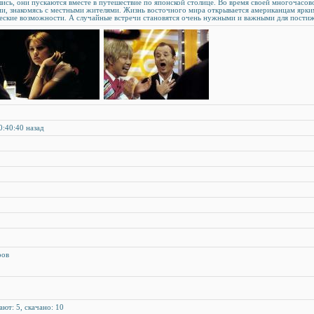
сь, они пускаются вместе в путешествие по японской столице. Во время своей многочасов
и, знакомясь с местными жителями. Жизнь восточного мира открывается американцам ярки
ческие возможности. А случайные встречи становятся очень нужными и важными для пости
0:40:40 назад
ров
ают: 5, скачано: 10