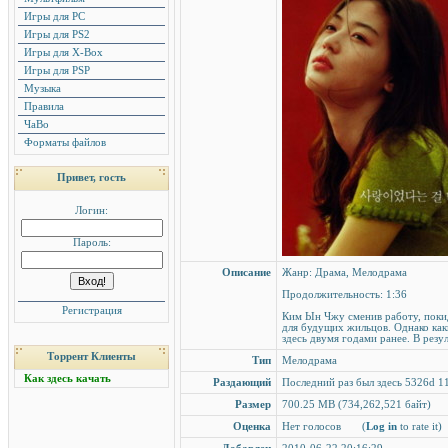
Игры для PC
Игры для PS2
Игры для X-Box
Игры для PSP
Музыка
Правила
ЧаВо
Форматы файлов
Привет, гость
Логин:
Пароль:
Описание
Жанр: Драма, Мелодрама
Продолжительность: 1:36
Регистрация
Ким Ын Чжу сменив работу, покид
для будущих жильцов. Однако ка
здесь двумя годами ранее. В резу
Торрент Клиенты
Тип
Мелодрама
Как здесь качать
Раздающий
Последний раз был здесь 5326d 11
Размер
700.25 MB (734,262,521 байт)
Оценка
Нет голосов
(
Log in
to rate it)