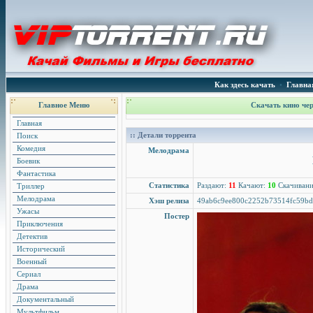
Как здесь качать
•
Главна
Главное Меню
Скачать кино чер
Главная
:: Детали торрента
Поиск
Комедия
Мелодрама
Боевик
Фантастика
Статистика
Раздают:
11
Качают:
10
Скачиван
Триллер
Мелодрама
Хэш релиза
49ab6c9ee800c2252b73514fc59b
Ужасы
Постер
Приключения
Детектив
Исторический
Военный
Сериал
Драма
Документальный
Мультфильм