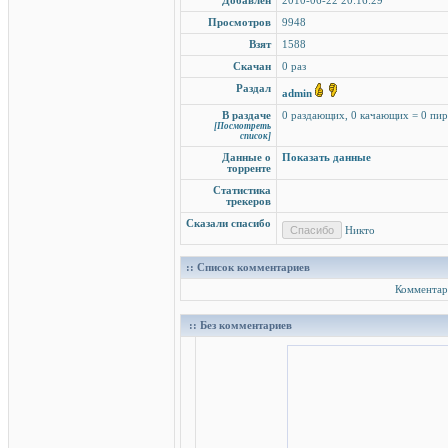
Добавлен
2010-06-22 20:16:29
Просмотров
9948
Взят
1588
Скачан
0 раз
Раздал
admin
В раздаче
0 раздающих, 0 качающих = 0 пи
[Посмотреть
список]
Данные о
Показать данные
торренте
Статистика
трекеров
Сказали спасибо
Никто
:: Список комментариев
Комментар
:: Без комментариев