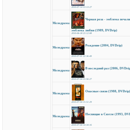
2010-07-14 13:13:27
Черная роза - эмблема печали,
Мелодрама
эмблема любви (1989, DVDrip)
2010-06-30 23:12:08
Рождение (2004, DVDrip)
Мелодрама
2010-07-01 22:36:49
В последний раз (2006, DVDri
Мелодрама
2010-07-04 15:56:27
Опасные связи (1988, DVDrip
Мелодрама
2010-07-04 15:51:29
Неспящие в Сиэтле (1993, DV
Мелодрама
2010-07-04 14:34:16