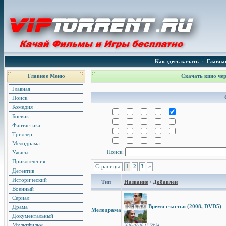
Как здесь качать
•
Главна
Главное Меню
Скачать кино чер
Главная
Поиск
Комедия
Боевик
Фантастика
Триллер
Мелодрама
Поиск:
Ужасы
Приключения
Страницы:
1
2
3
»
Детектив
Исторический
Тип
Название
/
Добавлен
Военный
Сериал
Время счастья (2008, DVD5)
Драма
Мелодрама
Документальный
Мультфильм
2010-07-10 17:58:34