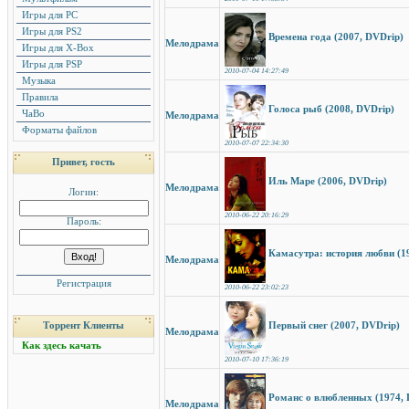
Игры для PC
Игры для PS2
Времена года (2007, DVDrip)
Мелодрама
Игры для X-Box
Игры для PSP
2010-07-04 14:27:49
Музыка
Правила
Голоса рыб (2008, DVDrip)
ЧаВо
Мелодрама
Форматы файлов
2010-07-07 22:34:30
Привет, гость
Иль Маре (2006, DVDrip)
Мелодрама
Логин:
2010-06-22 20:16:29
Пароль:
Камасутра: история любви (1
Мелодрама
Регистрация
2010-06-22 23:02:23
Первый снег (2007, DVDrip)
Торрент Клиенты
Мелодрама
Как здесь качать
2010-07-10 17:36:19
Романс о влюбленных (1974, 
Мелодрама