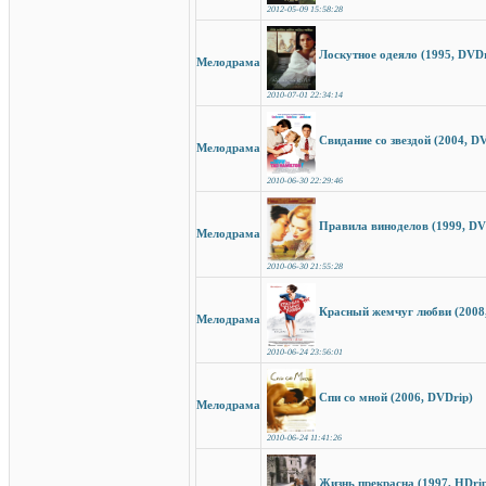
2012-05-09 15:58:28
Лоскутное одеяло (1995, DVDr
Мелодрама
2010-07-01 22:34:14
Свидание со звездой (2004, D
Мелодрама
2010-06-30 22:29:46
Правила виноделов (1999, DV
Мелодрама
2010-06-30 21:55:28
Красный жемчуг любви (2008
Мелодрама
2010-06-24 23:56:01
Спи со мной (2006, DVDrip)
Мелодрама
2010-06-24 11:41:26
Жизнь прекрасна (1997, HDri